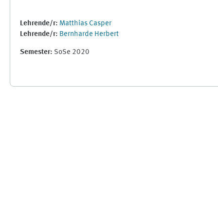
Lehrende/r:
Matthias Casper
Lehrende/r:
Bernharde Herbert
Semester
:
SoSe 2020
Ergänzungsblöcke