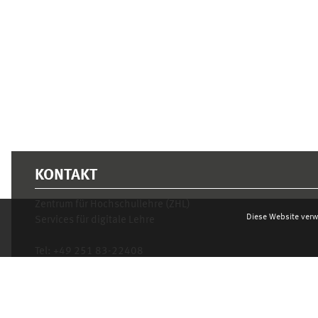
KONTAKT
Zentrum für Hochschullehre (ZHL)
Diese Website verw
Services für digitale Lehre
Tel:
+49 251 83-22408
Mo.- Fr. 10–16 Uhr
learnweb@uni-muenster.de
Datenschutzhinweis