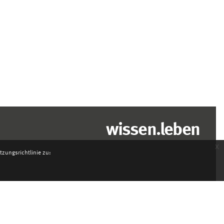
wissen.leben
x
zungsrichtlinie zu: