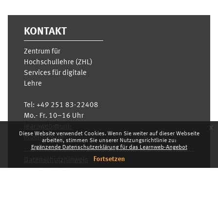
KONTAKT
Zentrum für
Hochschullehre (ZHL)
Services für digitale
Lehre
Tel:
+49 251 83-22408
Mo.- Fr. 10–16 Uhr
x
learnweb@uni-
Diese Website verwendet Cookies. Wenn Sie weiter auf dieser Webseite
muenster.de
arbeiten, stimmen Sie unserer Nutzungsrichtlinie zu:
Ergänzende Datenschutzerklärung für das Learnweb-Angebot
Fortsetzen
Datenschutzhinweis
Standarddesign
Dashboard
Deutsch ‎(de)‎
Deutsch ‎(de)‎