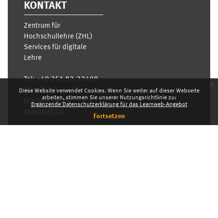
KONTAKT
Zentrum für
Hochschullehre (ZHL)
Services für digitale
Lehre
Tel:
+49 251 83-22408
x
Mo.- Fr. 10–16 Uhr
Diese Website verwendet Cookies. Wenn Sie weiter auf dieser Webseite
arbeiten, stimmen Sie unserer Nutzungsrichtlinie zu:
learnweb@uni-
Ergänzende Datenschutzerklärung für das Learnweb-Angebot
muenster.de
Fortsetzen
Datenschutzhinweis
Standarddesign
Dashboard
Deutsch ‎(de)‎
Deutsch ‎(de)‎
English ‎(en)‎