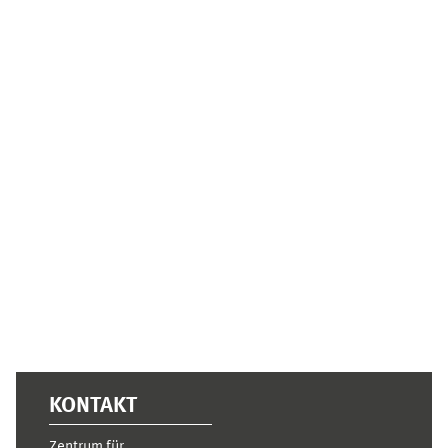
Ergänzungsblöcke
KONTAKT
Zentrum für