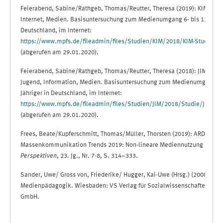
Feierabend, Sabine/Rathgeb, Thomas/Reutter, Theresa (2019): KIM 2018
Internet, Medien. Basisuntersuchung zum Medienumgang 6- bis 13-Jähri
Deutschland, im Internet:
https://www.mpfs.de/fileadmin/files/Studien/KIM/2018/KIM-Studie_2
(abgerufen am 29.01.2020).
Feierabend, Sabine/Rathgeb, Thomas/Reutter, Theresa (2018): JIM-Stud
Jugend, Information, Medien. Basisuntersuchung zum Medienumgang 12-
Jähriger in Deutschland, im Internet:
https://www.mpfs.de/fileadmin/files/Studien/JIM/2018/Studie/JIM20
(abgerufen am 29.01.2020).
Frees, Beate/Kupferschmitt, Thomas/Müller, Thorsten (2019): ARD/ZDF-
Massenkommunikation Trends 2019: Non-lineare Mediennutzung nimmt 
Perspektiven
, 23. Jg., Nr. 7-8, S. 314–333.
Sander, Uwe/ Gross von, Friederike/ Hugger, Kai-Uwe (Hrsg.) (2008): H
Medienpädagogik. Wiesbaden: VS Verlag für Sozialwissenschaften/GW
GmbH.