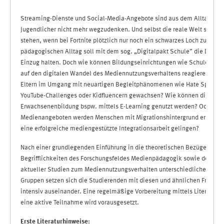
Streaming-Dienste und Social-Media-Angebote sind aus dem Alltag deu
Jugendlicher nicht mehr wegzudenken. Und selbst die reale Welt scheint 
stehen, wenn bei Fortnite plötzlich nur noch ein schwarzes Loch zu sehen
pädagogischen Alltag soll mit dem sog. „Digitalpakt Schule” die Digital
Einzug halten. Doch wie können Bildungseinrichtungen wie Schulen und
auf den digitalen Wandel des Mediennutzungsverhaltens reagieren? Füh
Eltern im Umgang mit neuartigen Begleitphänomenen wie Hate Speech,
YouTube-Challenges oder Kidfluencern gewachsen? Wie können digitale 
Erwachsenenbildung bspw. mittels E-Learning genutzt werden? Oder mi
Medienangeboten werden Menschen mit Migrationshintergrund erreicht
eine erfolgreiche mediengestützte Integrationsarbeit gelingen?
Nach einer grundlegenden Einführung in die theoretischen Bezüge und
Begrifflichkeiten des Forschungsfeldes Medienpädagogik sowie der Bet
aktueller Studien zum Mediennutzungsverhalten unterschiedlicher demo
Gruppen setzen sich die Studierenden mit diesen und ähnlichen Fragest
intensiv auseinander. Eine regelmäßige Vorbereitung mittels Literaturs
eine aktive Teilnahme wird vorausgesetzt.
Erste Literaturhinweise: