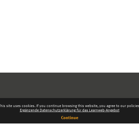
his site uses cookies. If you continue browsing this website, you agree to our policie
Ergänzende Datenschutzerklärung für das Learnweb-Angebot
Continue