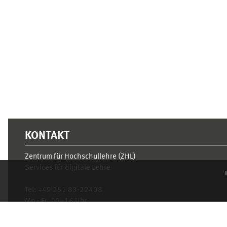
Supplementary blocks
KONTAKT
Zentrum für Hochschullehre (ZHL)
Services für digitale Lehre
T
Tel:
+49 251 83-22408
Mo.- Fr. 10–16 Uhr
learnweb@uni-muenster.de