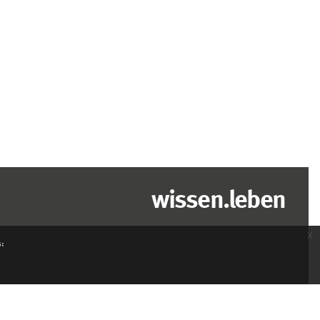
wissen.leben
x
s: