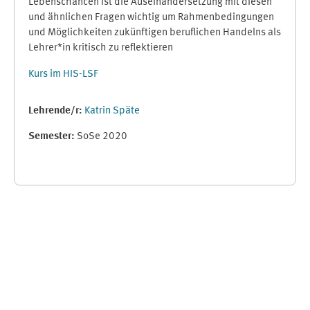
Lebenschancen ist die Auseinandersetzung mit diesen
und ähnlichen Fragen wichtig um Rahmenbedingungen
und Möglichkeiten zukünftigen beruflichen Handelns als
Lehrer*in kritisch zu reflektieren
Kurs im HIS-LSF
Lehrende/r:
Katrin Späte
Semester
:
SoSe 2020