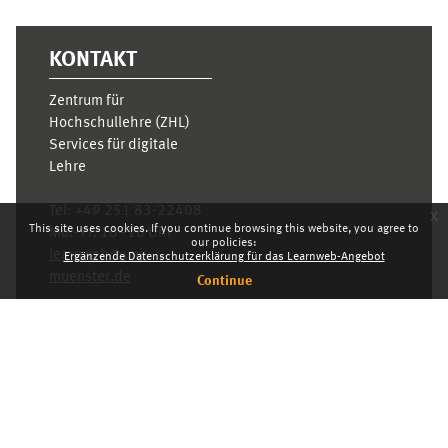
KONTAKT
Zentrum für
Hochschullehre (ZHL)
Services für digitale
Lehre
Tel:
+49 251 83-22408
x
This site uses cookies. If you continue browsing this website, you agree to
Mo.- Fr. 10–16 Uhr
our policies:
learnweb@uni-
Ergänzende Datenschutzerklärung für das Learnweb-Angebot
muenster.de
Continue
Privacy statement
Switch to the standard theme
Dashboard
English ‎(en)‎
Deutsch ‎(de)‎