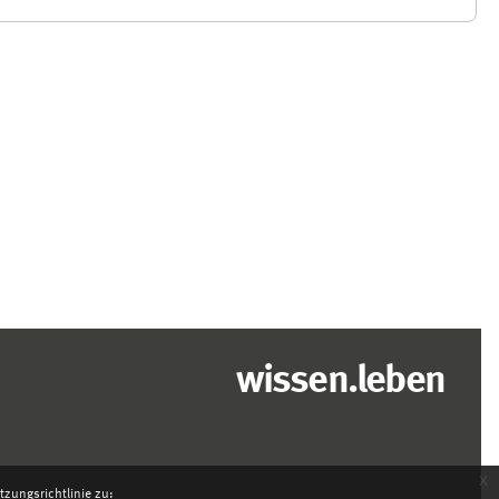
wissen.leben
x
zungsrichtlinie zu: