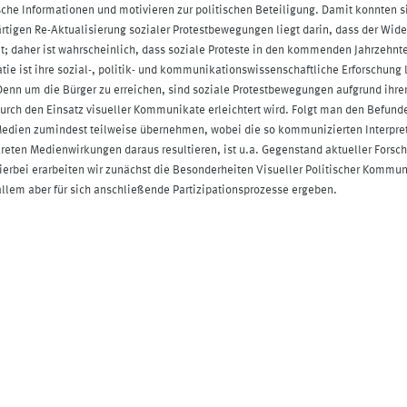
sche Informationen und motivieren zur politischen Beteiligung. Damit konnten s
ärtigen Re-Aktualisierung sozialer Protestbewegungen liegt darin, dass der Wid
t; daher ist wahrscheinlich, dass soziale Proteste in den kommenden Jahrzehnt
e ist ihre sozial-, politik- und kommunikationswissenschaftliche Erforschung lüc
enn um die Bürger zu erreichen, sind soziale Protestbewegungen aufgrund ihrer
ch den Einsatz visueller Kommunikate erleichtert wird. Folgt man den Befunden 
 Medien zumindest teilweise übernehmen, wobei die so kommunizierten Interpr
kreten Medienwirkungen daraus resultieren, ist u.a. Gegenstand aktueller For
erbei erarbeiten wir zunächst die Besonderheiten Visueller Politischer Kommu
 allem aber für sich anschließende Partizipationsprozesse ergeben.