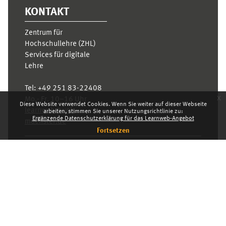
KONTAKT
Zentrum für
Hochschullehre (ZHL)
Services für digitale
Lehre
Tel:
+49 251 83-22408
x
Mo.- Fr. 10–16 Uhr
Diese Website verwendet Cookies. Wenn Sie weiter auf dieser Webseite
learnweb@uni-
arbeiten, stimmen Sie unserer Nutzungsrichtlinie zu:
Ergänzende Datenschutzerklärung für das Learnweb-Angebot
muenster.de
Fortsetzen
Datenschutzhinweis
Standarddesign
Dashboard
Deutsch ‎(de)‎
Deutsch ‎(de)‎
English ‎(en)‎