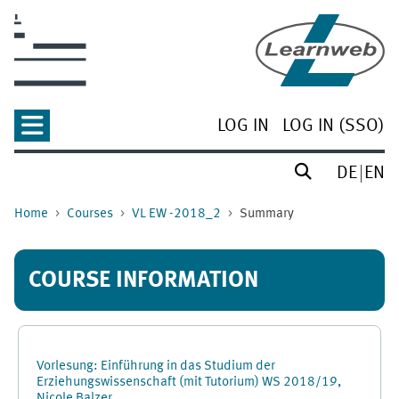
Skip to main content
LOG IN
LOG IN (SSO)
DE
EN
Home
Courses
VL EW -2018_2
Summary
COURSE INFORMATION
Vorlesung: Einführung in das Studium der
Erziehungswissenschaft (mit Tutorium) WS 2018/19,
Nicole Balzer