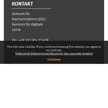
KONTAKT
Zentrum für
Hochschullehre (ZHL)
Services für digitale
Lehre
Tel:
+49 251 83-22408
x
Mo.- Fr. 10–16 Uhr
This site uses cookies. If you continue browsing this website, you agree to
our policies:
learnweb@uni-
Ergänzende Datenschutzerklärung für das Learnweb-Angebot
muenster.de
Continue
Privacy statement
Switch to the standard theme
Dashboard
English ‎(en)‎
Deutsch ‎(de)‎
English ‎(en)‎