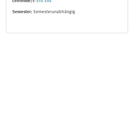
Lehrende/r:
Eric Eils
Semester
:
Semesterunabhängig