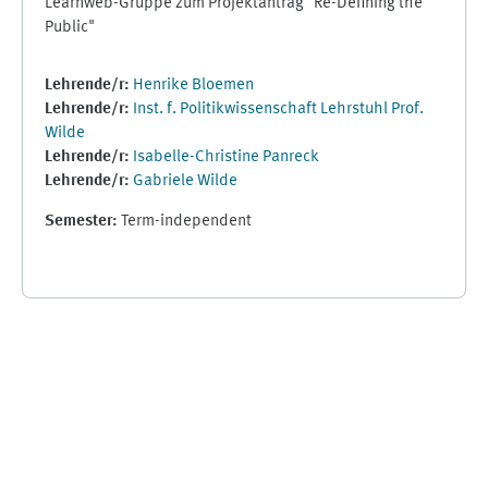
Learnweb-Gruppe zum Projektantrag "Re-Defining the
Public"
Lehrende/r:
Henrike Bloemen
Lehrende/r:
Inst. f. Politikwissenschaft Lehrstuhl Prof.
Wilde
Lehrende/r:
Isabelle-Christine Panreck
Lehrende/r:
Gabriele Wilde
Semester
:
Term-independent