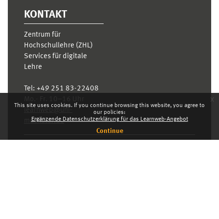
KONTAKT
Zentrum für
Hochschullehre (ZHL)
Services für digitale
Lehre
Tel:
+49 251 83-22408
x
Mo.- Fr. 10–16 Uhr
This site uses cookies. If you continue browsing this website, you agree to
learnweb@uni-
our policies:
Ergänzende Datenschutzerklärung für das Learnweb-Angebot
muenster.de
Continue
Privacy statement
Switch to the standard theme
Dashboard
English ‎(en)‎
Deutsch ‎(de)‎
English ‎(en)‎