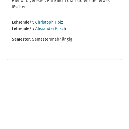
Hier wird getestet. Bitte nicht dran stören oder etwas
löschen
Lehrende/r:
Christoph Holz
Lehrende/r:
Alexander Pusch
Semester
:
Semesterunabhängig