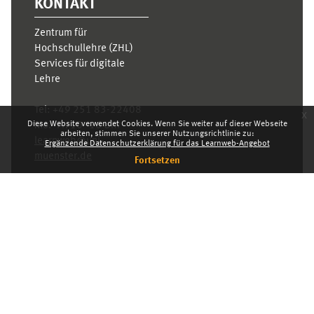
KONTAKT
Zentrum für
Hochschullehre (ZHL)
Services für digitale
Lehre
Tel:
+49 251 83-22408
x
Diese Website verwendet Cookies. Wenn Sie weiter auf dieser Webseite
Mo.- Fr. 10–16 Uhr
arbeiten, stimmen Sie unserer Nutzungsrichtlinie zu:
learnweb@uni-
Ergänzende Datenschutzerklärung für das Learnweb-Angebot
muenster.de
Fortsetzen
Datenschutzhinweis
Standarddesign
Dashboard
Deutsch ‎(de)‎
Deutsch ‎(de)‎
English ‎(en)‎
INDEX
KARRIERE
DATENSCHUTZHINWEIS
IMPRESSUM