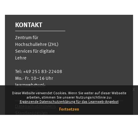
KONTAKT
Zentrum für
Hochschullehre (ZHL)
Services für digitale
Lehre
Tel:
+49 251 83-22408
Mo.- Fr. 10–16 Uhr
learnweb@uni-
x
muenster.de
Diese Website verwendet Cookies. Wenn Sie weiter auf dieser Webseite
arbeiten, stimmen Sie unserer Nutzungsrichtlinie zu:
Ergänzende Datenschutzerklärung für das Learnweb-Angebot
Datenschutzhinweis
Fortsetzen
Standarddesign
Dashboard
Deutsch ‎(de)‎