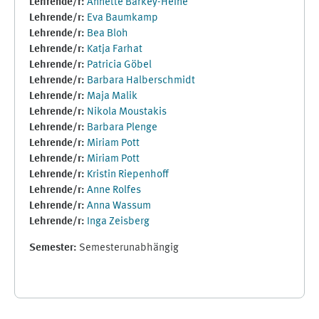
Lehrende/r:
Annette Barkey-Heine
Lehrende/r:
Eva Baumkamp
Lehrende/r:
Bea Bloh
Lehrende/r:
Katja Farhat
Lehrende/r:
Patricia Göbel
Lehrende/r:
Barbara Halberschmidt
Lehrende/r:
Maja Malik
Lehrende/r:
Nikola Moustakis
Lehrende/r:
Barbara Plenge
Lehrende/r:
Miriam Pott
Lehrende/r:
Miriam Pott
Lehrende/r:
Kristin Riepenhoff
Lehrende/r:
Anne Rolfes
Lehrende/r:
Anna Wassum
Lehrende/r:
Inga Zeisberg
Semester
:
Semesterunabhängig