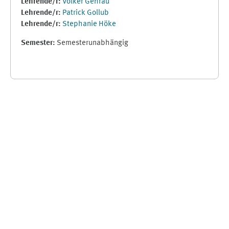
Lehrende/r:
Volker Gehrau
Lehrende/r:
Patrick Gollub
Lehrende/r:
Stephanie Höke
Semester
:
Semesterunabhängig