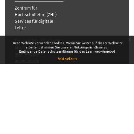
Zentrum für
Hochschullehre (ZHL)
Services für digitale
Lehre
x
Tel:
+49 251 83-22408
Diese Website verwendet Cookies. Wenn Sie weiter auf dieser Webseite
arbeiten, stimmen Sie unserer Nutzungsrichtlinie zu:
Mo.- Fr. 10–16 Uhr
Ergänzende Datenschutzerklärung für das Learnweb-Angebot
learnweb@uni-
Fortsetzen
muenster.de
Datenschutzhinweis
Standarddesign
Dashboard
Deutsch ‎(de)‎
Deutsch ‎(de)‎
English ‎(en)‎
INDEX
KARRIERE
DATENSCHUTZHINWEIS
IMPRESSUM
Powered by
Moodle
© 2026 Universität Münster