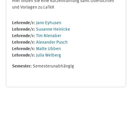
Hier finden Sie eine Kurzeinführung samt Übersichten
und Vorlagen zu LaTeX
Lehrende/r:
Jann Eyhusen
Lehrende/r:
Susanne Heinicke
Lehrende/r:
Tim Nienaber
Lehrende/r:
Alexander Pusch
Lehrende/r:
Malte Ubben
Lehrende/r:
Julia Welberg
Semester
:
Semesterunabhängig