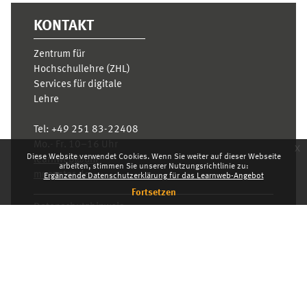
KONTAKT
Zentrum für
Hochschullehre (ZHL)
Services für digitale
Lehre
Tel:
+49 251 83-22408
Mo.- Fr. 10–16 Uhr
x
Diese Website verwendet Cookies. Wenn Sie weiter auf dieser Webseite
learnweb@uni-
arbeiten, stimmen Sie unserer Nutzungsrichtlinie zu:
muenster.de
Ergänzende Datenschutzerklärung für das Learnweb-Angebot
Fortsetzen
Datenschutzhinweis
Standarddesign
Dashboard
Deutsch ‎(de)‎
Deutsch ‎(de)‎
English ‎(en)‎