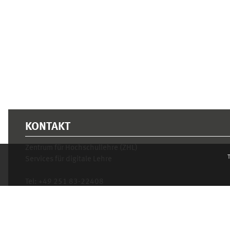
KONTAKT
Zentrum für Hochschullehre (ZHL)
T
Services für digitale Lehre
Tel:
+49 251 83-22408
Mo.- Fr. 10–16 Uhr
learnweb@uni-muenster.de
Privacy statement