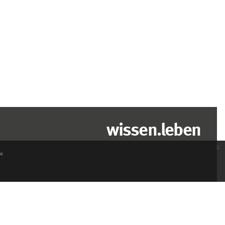
wissen.leben
x
s: