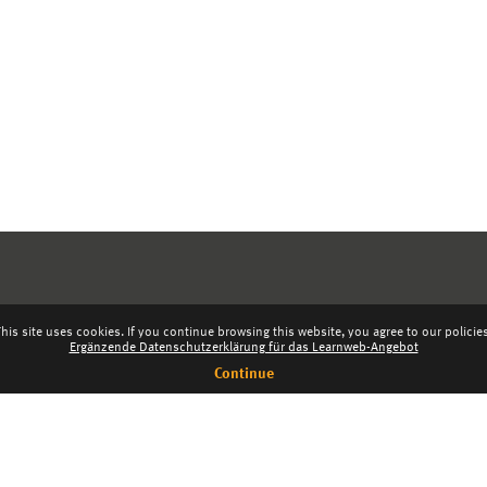
his site uses cookies. If you continue browsing this website, you agree to our policie
Ergänzende Datenschutzerklärung für das Learnweb-Angebot
Continue