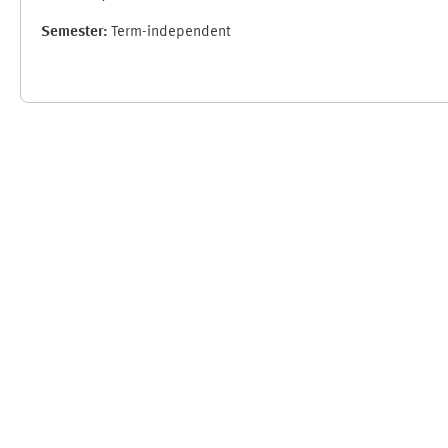
Semester
:
Term-independent
Supplementary blocks