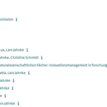
bmission
ux, Lars Jahnke
Jahnke, Christina Schmidt
naturwissenschaftlichen Fächer: Innovationsmanagement in forschungs
tta, Lars Jahnke
 Jahnke
Jahnke
ke
ars Jahnke