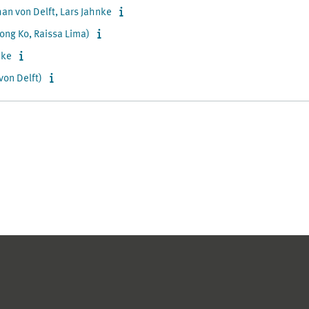
an von Delft, Lars Jahnke
ong Ko, Raissa Lima)
nke
on Delft)