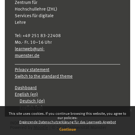
Zentrum für
Hochschullehre (ZHL)
Services für digitale
Lehre
Tel:
+49 251 83-22408
Mo.- Fr. 10–16 Uhr
learnweb@uni-
muenster.de
Privacy statement
Switch to the standard theme
Dashboard
English ‎(en)‎
Deutsch ‎(de)‎
English ‎(en)‎
x
This site uses cookies. If you continue browsing this website, you agree to
our policies:
Ergänzende Datenschutzerklärung für das Learnweb-Angebot
INDEX
KARRIERE
PRIVACY STATEMENT
IMPRESSUM
Powered by
Moodle
© 2026 Universität Münster
Continue