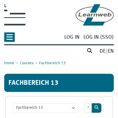
Skip to main content
LOG IN
LOG IN (SSO)
DE
EN
Home
Courses
Fachbereich 13
FACHBEREICH 13
Search courses
Course categories
Search cour