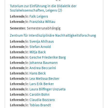
Tutorium zur Einführung in die Didaktik der
Sozialwissenschaften, Leigers (2)
Lehrende/r:
Falk Leigers
Lehrende/r:
Franziska Wittau
Semester
:
Semesterunabhängig
Zentrum für Interdisziplinäre Nachhaltigkeitsforschung
Lehrende/r:
Svenja Ahlhaus
Lehrende/r:
Stefan Arnold
Lehrende/r:
Mitja Back
Lehrende/r:
Gesche Friederike Barg
Lehrende/r:
Johanna Baumann
Lehrende/r:
Andrea Beccarini
Lehrende/r:
Hans Beck
Lehrende/r:
Lea Melissa Becker
Lehrende/r:
Lars Erik Berker
Lehrende/r:
Laura Bilfinger Unzueta
Lehrende/r:
Carolin Bohn
Lehrende/r:
Claudia Bozzaro
Lehrende/r:
Tobias Brandt