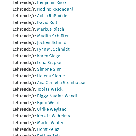
Lehrende/r:
Benjamin Risse
Lehrende/r:
Nadine Rosendahl
Lehrende/r:
Anica Roßmöller
Lehrende/r:
David Rott
Lehrende/r:
Markus Rüsch
Lehrende/r:
Madita Schlüter
Lehrende/r:
Jochen Schmid
Lehrende/r:
Fynn M. Schmidt
Lehrende/r:
Karen Siegel
Lehrende/r:
Lena Siepker
Lehrende/r:
Simone Sinn
Lehrende/r:
Helena Stehle
Lehrende/r:
Ana Cornelia Steinhäuser
Lehrende/r:
Tobias Welck
Lehrende/r:
Biggy-Nadine Wendt
Lehrende/r:
Björn Wendt
Lehrende/r:
Ulrike Weyland
Lehrende/r:
Kerstin Wilhelms
Lehrende/r:
Martin Winter
Lehrende/r:
Horst Zeinz