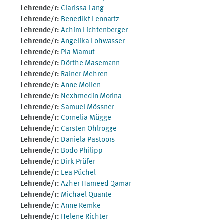
Lehrende/r:
Clarissa Lang
Lehrende/r:
Benedikt Lennartz
Lehrende/r:
Achim Lichtenberger
Lehrende/r:
Angelika Lohwasser
Lehrende/r:
Pia Mamut
Lehrende/r:
Dörthe Masemann
Lehrende/r:
Rainer Mehren
Lehrende/r:
Anne Mollen
Lehrende/r:
Nexhmedin Morina
Lehrende/r:
Samuel Mössner
Lehrende/r:
Cornelia Mügge
Lehrende/r:
Carsten Ohlrogge
Lehrende/r:
Daniela Pastoors
Lehrende/r:
Bodo Philipp
Lehrende/r:
Dirk Prüfer
Lehrende/r:
Lea Püchel
Lehrende/r:
Azher Hameed Qamar
Lehrende/r:
Michael Quante
Lehrende/r:
Anne Remke
Lehrende/r:
Helene Richter