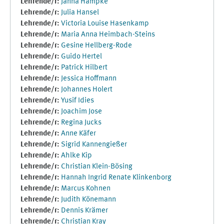
Lehrende/r:
Janna Hämpke
Lehrende/r:
Julia Hansel
Lehrende/r:
Victoria Louise Hasenkamp
Lehrende/r:
Maria Anna Heimbach-Steins
Lehrende/r:
Gesine Hellberg-Rode
Lehrende/r:
Guido Hertel
Lehrende/r:
Patrick Hilbert
Lehrende/r:
Jessica Hoffmann
Lehrende/r:
Johannes Holert
Lehrende/r:
Yusif Idies
Lehrende/r:
Joachim Jose
Lehrende/r:
Regina Jucks
Lehrende/r:
Anne Käfer
Lehrende/r:
Sigrid Kannengießer
Lehrende/r:
Ahlke Kip
Lehrende/r:
Christian Klein-Bösing
Lehrende/r:
Hannah Ingrid Renate Klinkenborg
Lehrende/r:
Marcus Kohnen
Lehrende/r:
Judith Könemann
Lehrende/r:
Dennis Krämer
Lehrende/r:
Christian Kray