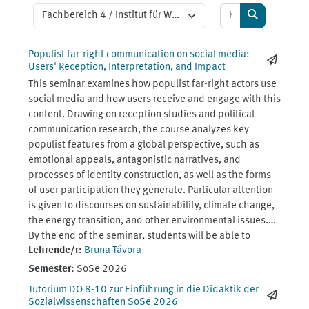
Kurse suchen
Kursbereiche
Kurse suche
Populist far-right communication on social media:
Users' Reception, Interpretation, and Impact
This seminar examines how populist far-right actors use
social media and how users receive and engage with this
content. Drawing on reception studies and political
communication research, the course analyzes key
populist features from a global perspective, such as
emotional appeals, antagonistic narratives, and
processes of identity construction, as well as the forms
of user participation they generate. Particular attention
is given to discourses on sustainability, climate change,
the energy transition, and other environmental issues.
By the end of the seminar, students will be able to
Lehrende/r:
Bruna Távora
critically analyze populist far-right communication from
a user-centered perspective and reflect on its broader
Semester
:
SoSe 2026
social and democratic implications.
Tutorium DO 8-10 zur Einführung in die Didaktik der
Sozialwissenschaften SoSe 2026