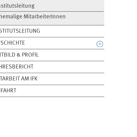
nstitutsleitung
hemalige MitarbeiterInnen
STITUTSLEITUNG
SCHICHTE
ITBILD & PROFIL
HRESBERICHT
TARBEIT AM IFK
NFAHRT