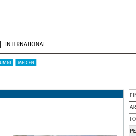
INTERNATIONAL
LUMNI
MEDIEN
EI
AR
F
P