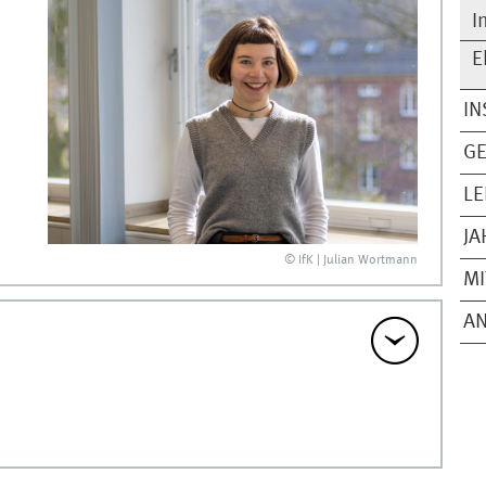
I
E
IN
GE
LE
JA
© IfK | Julian Wortmann
MI
A