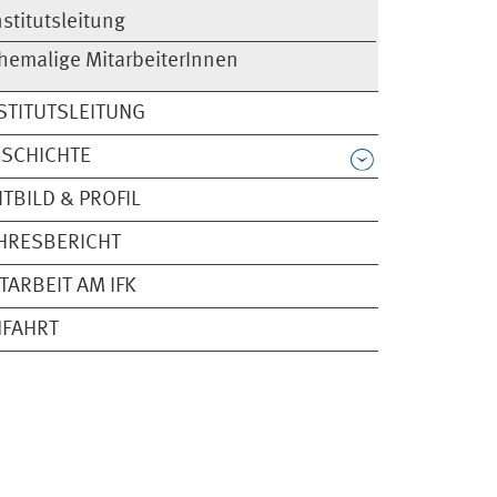
nstitutsleitung
hemalige MitarbeiterInnen
STITUTSLEITUNG
SCHICHTE
ITBILD & PROFIL
HRESBERICHT
TARBEIT AM IFK
NFAHRT