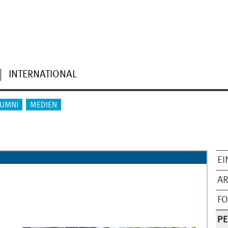
INTERNATIONAL
LUMNI
MEDIEN
EI
AR
F
P