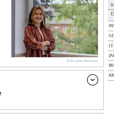
I
E
IN
GE
LE
JA
© IfK | Julian Wortmann
MI
A
e