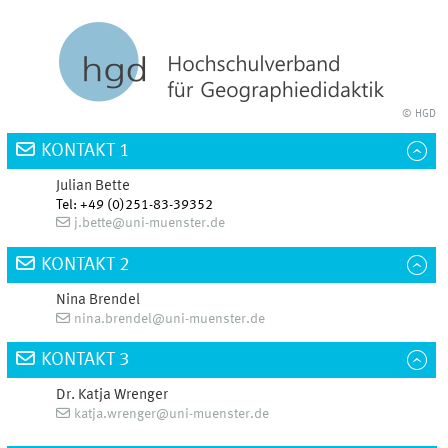
© HGD
KONTAKT 1
Julian
Bette
Tel
:
+49 (0)251-83-39352
j.bette@uni-muenster.de
KONTAKT 2
Nina
Brendel
nina.brendel@uni-muenster.de
KONTAKT 3
Dr.
Katja
Wrenger
katja.wrenger@uni-muenster.de