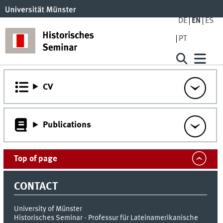
DE
EN
ES
PT
CV
Publications
Top of page
CONTACT
University of Münster
Historisches Seminar - Professur für Lateinamerikanische