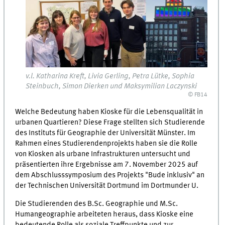
v.l. Katharina Kreft, Livia Gerling, Petra Lütke, Sophia
Steinbuch, Simon Dierken und Maksymilian Laczynski
© FB14
Welche Bedeutung haben Kioske für die Lebensqualität in
urbanen Quartieren? Diese Frage stellten sich Studierende
des Instituts für Geographie der Universität Münster. Im
Rahmen eines Studierendenprojekts haben sie die Rolle
von Kiosken als urbane Infrastrukturen untersucht und
präsentierten ihre Ergebnisse am 7. November 2025 auf
dem Abschlusssymposium des Projekts "Bude inklusiv" an
der Technischen Universität Dortmund im Dortmunder U.
Die Studierenden des B.Sc. Geographie und M.Sc.
Humangeographie arbeiteten heraus, dass Kioske eine