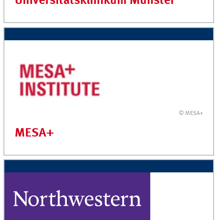
Universitätsklinikum Münster
© MESA+
MESA+