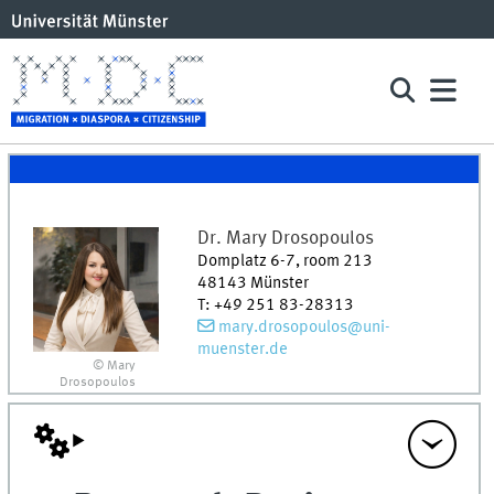
Dr.
Mary
Drosopoulos
Domplatz 6-7, room 213
48143
Münster
T
:
+49 251 83-28313
mary.drosopoulos@uni-
muenster.de
© Mary
Drosopoulos