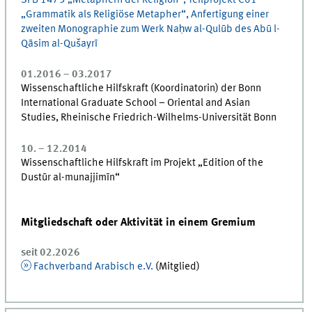
SFB 1475 „Metaphern der Religion“, Teilprojekt C01
„Grammatik als Religiöse Metapher“, Anfertigung einer
zweiten Monographie zum Werk Naḥw al-Qulūb des Abū l-
Qāsim al-Qušayrī
01.2016 – 03.2017
Wissenschaftliche Hilfskraft (Koordinatorin) der Bonn
International Graduate School – Oriental and Asian
Studies, Rheinische Friedrich-Wilhelms-Universität Bonn
10. – 12.2014
Wissenschaftliche Hilfskraft im Projekt „Edition of the
Dustūr al-munajjimīn“
Mitgliedschaft oder Aktivität in einem Gremium
seit 02.2026
Fachverband Arabisch e.V.
(Mitglied)