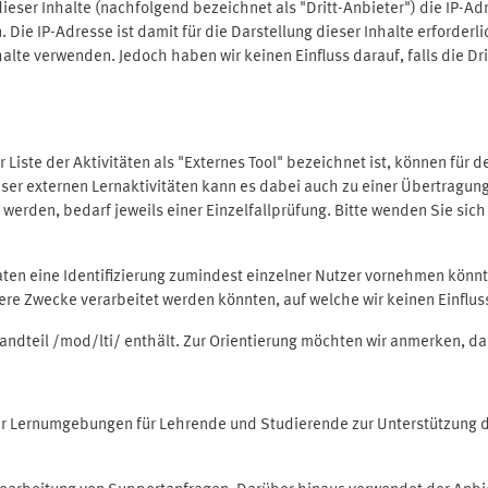
ieser Inhalte (nachfolgend bezeichnet als "Dritt-Anbieter") die IP-
. Die IP-Adresse ist damit für die Darstellung dieser Inhalte erforde
halte verwenden. Jedoch haben wir keinen Einfluss darauf, falls die Dr
 der Liste der Aktivitäten als "Externes Tool" bezeichnet ist, können für
 dieser externen Lernaktivitäten kann es dabei auch zu einer Übertra
rden, bedarf jeweils einer Einzelfallprüfung. Bitte wenden Sie sich 
Daten eine Identifizierung zumindest einzelner Nutzer vornehmen kön
dere Zwecke verarbeitet werden könnten, auf welche wir keinen Einflu
standteil /mod/lti/ enthält. Zur Orientierung möchten wir anmerken, da
tiver Lernumgebungen für Lehrende und Studierende zur Unterstützung