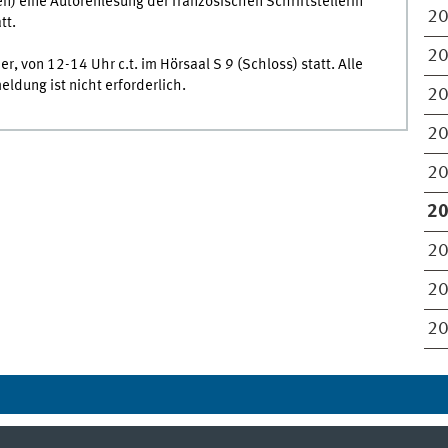
n) eine Autorenlesung der französischen Schriftstellerin
2
tt.
2
, von 12-14 Uhr c.t. im Hörsaal S 9 (Schloss) statt. Alle
eldung ist nicht erforderlich.
2
2
2
2
2
2
2