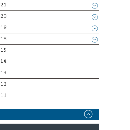
021
020
019
018
015
014
013
012
011