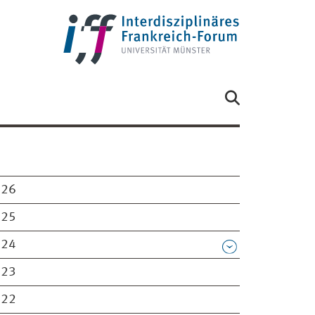
026
025
024
023
022