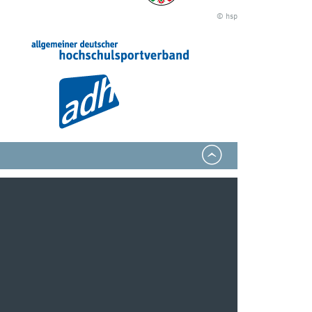
© hsp