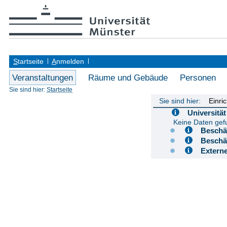
S
tartseite
A
nmelden
Veranstaltungen
Räume und Gebäude
Personen
Sie sind hier:
Startseite
Sie sind hier:
Einri
Universit
Keine Daten ge
Besch
Besch
Extern