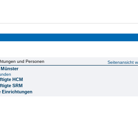
chtungen und Personen
Seitenansicht 
ät Münster
funden
äftigte HCM
äftigte SRM
e Einrichtungen