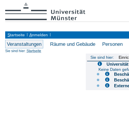
S
tartseite
A
nmelden
Veranstaltungen
Räume und Gebäude
Personen
Sie sind hier:
Startseite
Sie sind hier:
Einri
Universit
Keine Daten ge
Besch
Besch
Extern