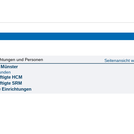
chtungen und Personen
Seitenansicht 
ät Münster
funden
äftigte HCM
äftigte SRM
e Einrichtungen