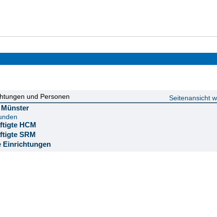
chtungen und Personen
Seitenansicht 
ät Münster
funden
äftigte HCM
äftigte SRM
e Einrichtungen