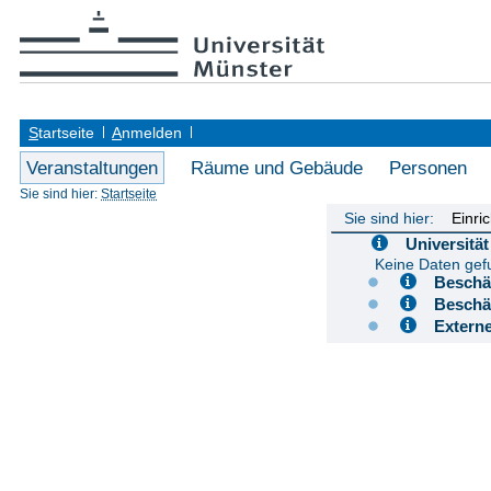
S
tartseite
A
nmelden
Veranstaltungen
Räume und Gebäude
Personen
Sie sind hier:
Startseite
Sie sind hier:
Einri
Universit
Keine Daten ge
Besch
Besch
Extern