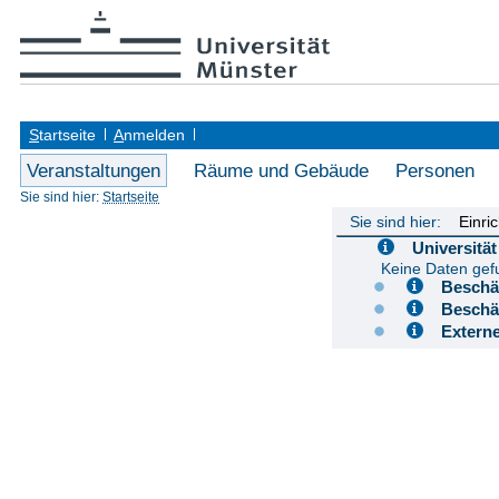
S
tartseite
A
nmelden
Veranstaltungen
Räume und Gebäude
Personen
Sie sind hier:
Startseite
Sie sind hier:
Einri
Universit
Keine Daten ge
Besch
Besch
Extern