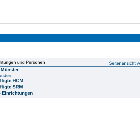
chtungen und Personen
Seitenansicht 
ät Münster
funden
äftigte HCM
äftigte SRM
e Einrichtungen