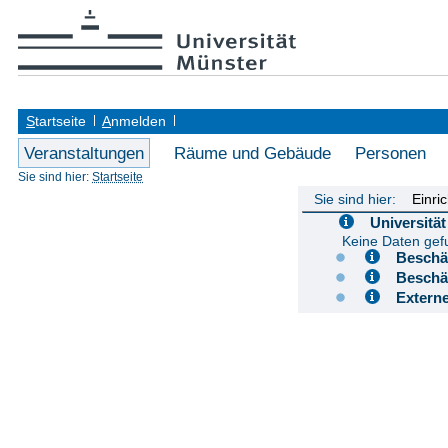
S
tartseite
A
nmelden
Veranstaltungen
Räume und Gebäude
Personen
Sie sind hier:
Startseite
Sie sind hier:
Einri
Universit
Keine Daten ge
Besch
Besch
Extern