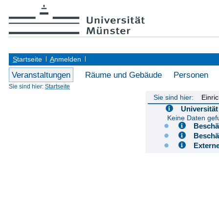
S
tartseite
A
nmelden
Veranstaltungen
Räume und Gebäude
Personen
Sie sind hier:
Startseite
Sie sind hier:
Einri
Universit
Keine Daten ge
Besch
Besch
Extern