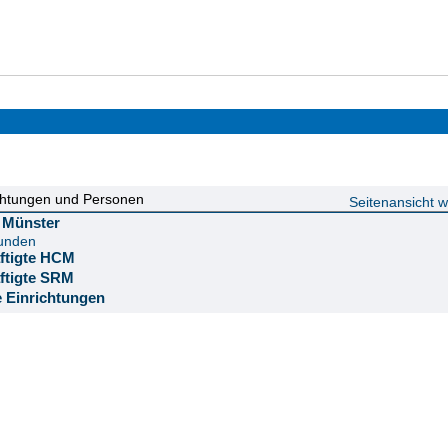
chtungen und Personen
Seitenansicht 
ät Münster
funden
äftigte HCM
äftigte SRM
e Einrichtungen