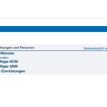
chtungen und Personen
Seitenansicht 
ät Münster
funden
äftigte HCM
äftigte SRM
e Einrichtungen