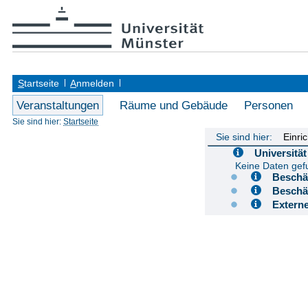
S
tartseite
A
nmelden
Veranstaltungen
Räume und Gebäude
Personen
Sie sind hier:
Startseite
Sie sind hier:
Einri
Universit
Keine Daten ge
Besch
Besch
Extern