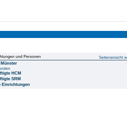
chtungen und Personen
Seitenansicht 
ät Münster
funden
äftigte HCM
äftigte SRM
e Einrichtungen