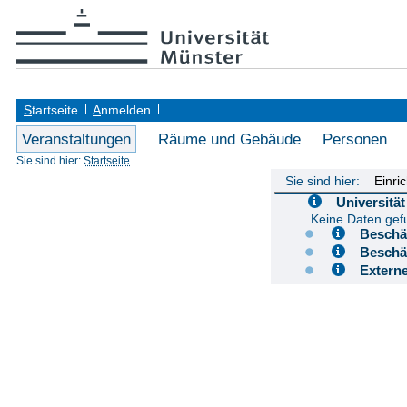
S
tartseite
A
nmelden
Veranstaltungen
Räume und Gebäude
Personen
Sie sind hier:
Startseite
Sie sind hier:
Einri
Universit
Keine Daten ge
Besch
Besch
Extern