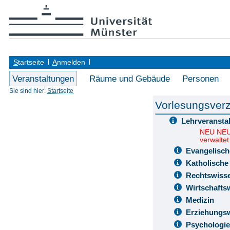
S
tartseite
A
nmelden
Veranstaltungen
Räume und Gebäude
Personen
Sie sind hier:
Startseite
Vorlesungsverz
Lehrveransta
NEU NEU 
verwaltet
Evangelisch
Katholische
Rechtswiss
Wirtschafts
Medizin
Erziehungsw
Psychologie