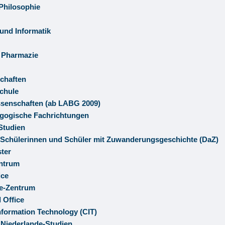
Philosophie
und Informatik
 Pharmazie
chaften
chule
senschaften (ab LABG 2009)
gogische Fachrichtungen
Studien
 Schülerinnen und Schüler mit Zuwanderungsgeschichte (DaZ)
ster
ntrum
ice
se-Zentrum
l Office
Information Technology (CIT)
 Niederlande-Studien