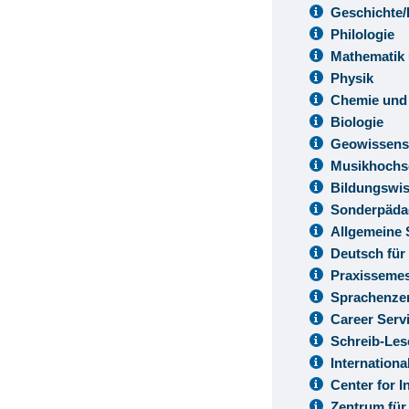
Geschichte/
Philologie
Mathematik 
Physik
Chemie und
Biologie
Geowissens
Musikhochs
Bildungswis
Sonderpäda
Allgemeine 
Deutsch für
Praxisseme
Sprachenze
Career Serv
Schreib-Le
Internationa
Center for 
Zentrum für