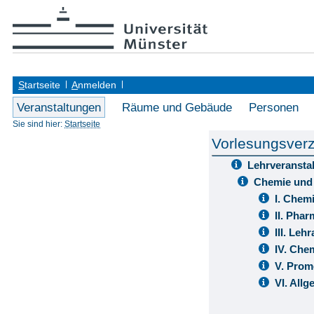
S
tartseite
A
nmelden
Veranstaltungen
Räume und Gebäude
Personen
Sie sind hier:
Startseite
Vorlesungsverz
Lehrveransta
Chemie und
I. Chem
II. Pha
III. Le
IV. Che
V. Prom
VI. All