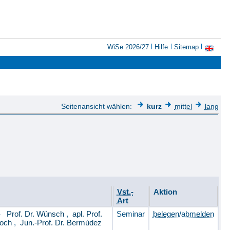
WiSe 2026/27
Hilfe
Sitemap
Seitenansicht wählen:
kurz
mittel
lang
Vst.-
Aktion
Art
-
Prof. Dr. Wünsch
,
apl. Prof.
Seminar
belegen/abmelden
Koch
,
Jun.-Prof. Dr. Bermúdez