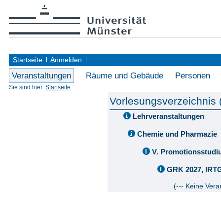
S
tartseite
A
nmelden
Veranstaltungen
Räume und Gebäude
Personen
Sie sind hier:
Startseite
Vorlesungsverzeichnis
Lehrveranstaltungen
Chemie und Pharmazie
V. Promotionsstud
GRK 2027, IRTG 
(--- Keine Vera