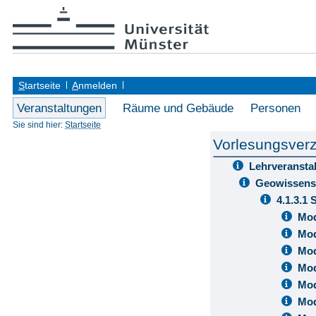
S
tartseite
A
nmelden
Veranstaltungen
Räume und Gebäude
Personen
Sie sind hier:
Startseite
Vorlesungsverz
Lehrveransta
Geowissens
4.1.3.1
Mod
Mod
Mod
Mod
Mod
Mod