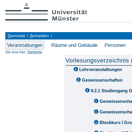
S
tartseite
A
nmelden
Veranstaltungen
Räume und Gebäude
Personen
Sie sind hier:
Startseite
Vorlesungsverzeichnis
Lehrveranstaltungen
Geowissenschaften
9.2.1 Studiengang 
Geowissenschaf
Geowissenschaf
Blockkurs I Gr