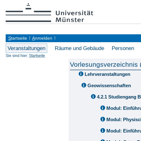
S
tartseite
A
nmelden
Veranstaltungen
Räume und Gebäude
Personen
Sie sind hier:
Startseite
Vorlesungsverzeichnis
Lehrveranstaltungen
Geowissenschaften
4.2.1 Studiengang 
Modul: Einfüh
Modul: Physisc
Modul: Einführ