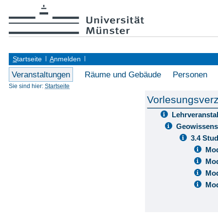
S
tartseite
A
nmelden
Veranstaltungen
Räume und Gebäude
Personen
Sie sind hier:
Startseite
Vorlesungsverz
Lehrveransta
Geowissens
3.4 Stu
Mod
Mod
Mod
Mod