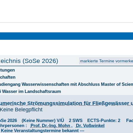
eichnis (SoSe 2026)
ltungen
chaften
tudiengang Wasserwissenschaften mit Abschluss Master of Scie
 Wasser im Landschaftsraum
umerische Strömungssimulation für Fließgewässer u
Keine Belegpflicht
oSe 2026 (Keine Nummer) V/Ü 2 SWS ECTS-Punkte: 2 Fac
ehrpersonen :
Prof. Dr.-Ing. Mohn
,
Dr. Voßwinkel
- Keine Veranstaltungstermine bekannt ---