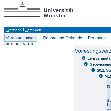
S
tartseite
A
nmelden
Veranstaltungen
Räume und Gebäude
Personen
Sie sind hier:
Startseite
Vorlesungsverz
Lehrveransta
Geowissens
10.1. S
M16
N
S
L
--